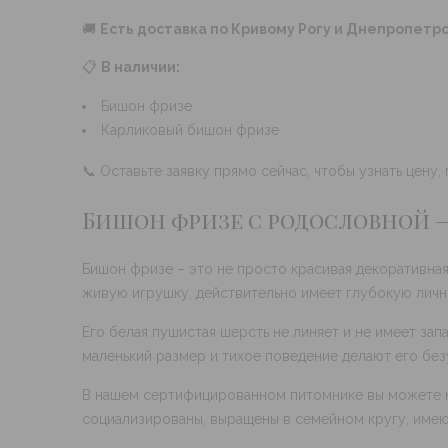
🚚
Есть доставка по Кривому Рогу и Днепропетр
📋
В наличии:
Бишон фризе
Карликовый бишон фризе
📞 Оставьте заявку прямо сейчас, чтобы узнать цену
Бишон фризе с родословной 
Бишон фризе – это не просто красивая декоративная
живую игрушку, действительно имеет глубокую лично
Его белая пушистая шерсть не линяет и не имеет зап
маленький размер и тихое поведение делают его без
В нашем сертифицированном питомнике вы можете ку
социализированы, выращены в семейном кругу, имею