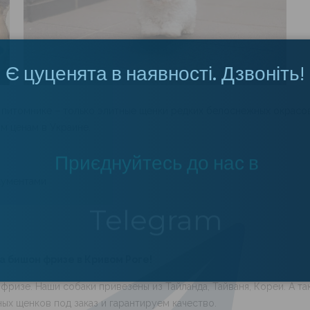
Є цуценята в наявності. Дзвоніть!
 питомнике – только элитные щенки редких белоснежных окрасов
м ценам в Украине.
Приєднуйтесь до нас в
Telegram
кументами
ПЕРЕЙТИ
а бишон фризе в Кривом Роге!
изе. Наши собаки привезены из Тайланда, Тайваня, Кореи. А 
ых щенков под заказ и гарантируем качество.