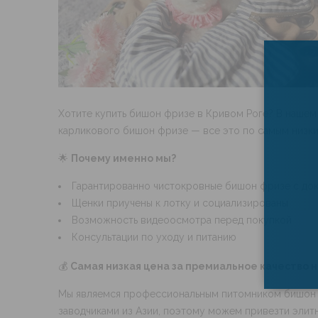
Хотите купить бишон фризе в Кривом Роге? В нашем
карликового бишон фризе — все это по самым низки
🌟
Почему именно мы?
Гарантированно чистокровные бишон фризе с до
Щенки приучены к лотку и социализированы
Возможность видеоосмотра перед покупкой
Консультации по уходу и питанию
💰
Самая низкая цена за премиальное качество н
Мы являемся профессиональным питомником бишон фр
заводчиками из Азии, поэтому можем привезти элитн