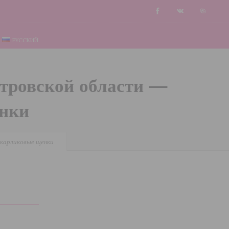
РУССКИЙ
етровской области —
енки
 карликовые щенки