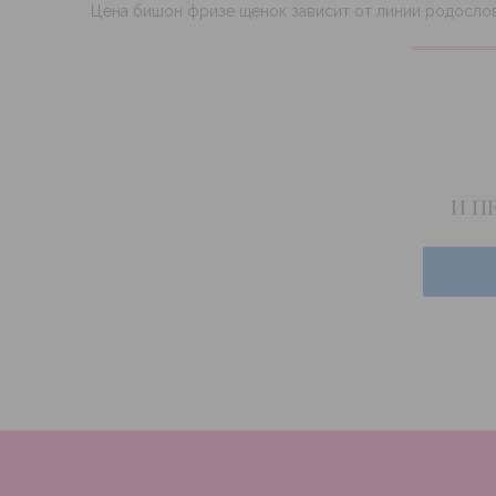
Цена бишон фризе щенок зависит от линии родослов
и п