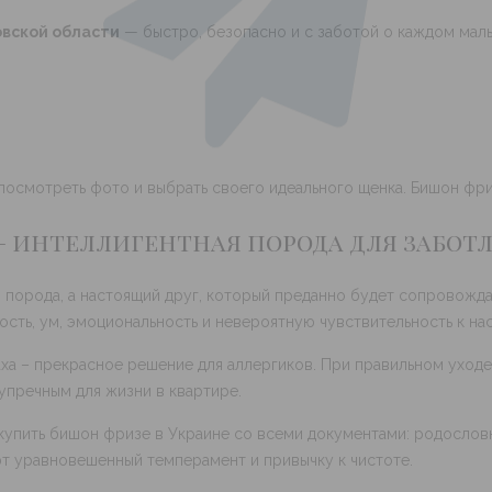
овской области
— быстро, безопасно и с заботой о каждом мал
, посмотреть фото и выбрать своего идеального щенка. Бишон фр
— интеллигентная порода для забот
 порода, а настоящий друг, который преданно будет сопровожда
сть, ум, эмоциональность и невероятную чувствительность к на
аха – прекрасное решение для аллергиков. При правильном уходе
упречным для жизни в квартире.
пить бишон фризе в Украине со всеми документами: родословна
т уравновешенный темперамент и привычку к чистоте.