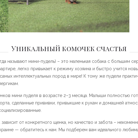
Уникальный комочек счастья
гда называют мини-пудель) – это маленькая собака с большим се
вартире, легко привыкает к режиму хозяина и быстро учится нов
 самых интеллектуальных пород в мире! К тому же пудели практи
лергикам.
ков мини пуделя в возрасте 2–3 месяца. Малыши полностью гото
орта, сделанные прививки, привыкшие к рукам и домашней атмо
социализированные.
зависит от конкретного щенка, но качество и забота – неизменны
краине — обратитесь к нам. Мы подберем вам идеального любимц