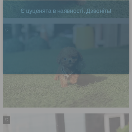
Є цуценята в наявності. Дзвоніть!
×
Приєднуйтесь до нас в
3
Telegram
ПЕРЕЙТИ
2