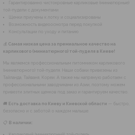
Гарантированно чистокровные карликовые (миниатюрные)
той-пудели с документами
Щенки приучены к лотку и социализированы
Возможность видеоосмотра перед покупкой
Консультации по уходу и питанию
💰
Самая низкая цена за премиальное качество на
карликового (миниатюрного) той-пуделя в Киеве!
Мы являемся профессиональным питомником карликового
(миниатюрного) той-пуделя. Наши собаки привезены из
Тайланда, Тайваня, Кореи. А также мы напрямую работаем с
профессиональными заводчиками из Азии, поэтому можем
привезти элитных щенков под заказ и гарантируем качество.
🚚
Есть доставка по Киеву и Киевской области
— быстро,
безопасно и с заботой о каждом малыше.
📋
В наличии:
Карликовый (миниатюрный) той-пудель