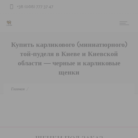
+38 (068) 777 37 47
Купить карликового (миниатюрного)
той-пуделя в Киеве и Киевской
области — черные и карликовые
щенки
Главная
Купить карликового (миниатюрного) той-пуделя в Киеве и
Киевской области — черные и карликовые щенки