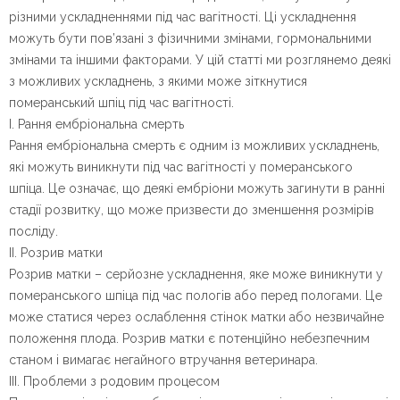
різними ускладненнями під час вагітності. Ці ускладнення
можуть бути пов’язані з фізичними змінами, гормональними
змінами та іншими факторами. У цій статті ми розглянемо деякі
з можливих ускладнень, з якими може зіткнутися
померанський шпіц під час вагітності.
I. Рання ембріональна смерть
Рання ембріональна смерть є одним із можливих ускладнень,
які можуть виникнути під час вагітності у померанського
шпіца. Це означає, що деякі ембріони можуть загинути в ранні
стадії розвитку, що може призвести до зменшення розмірів
посліду.
II. Розрив матки
Розрив матки – серйозне ускладнення, яке може виникнути у
померанського шпіца під час пологів або перед пологами. Це
може статися через ослаблення стінок матки або незвичайне
положення плода. Розрив матки є потенційно небезпечним
станом і вимагає негайного втручання ветеринара.
III. Проблеми з родовим процесом