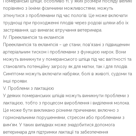
Померанські шпіци, особливо ті, у яких розміри посліду великі
порівняно з їхніми фізичними можливостями, можуть
зіткнутися з проблемами під час пологів. Це може включати
труднощі при проходженні плодів через родові шляхи або їх
застрявання, що вимагає втручання ветеринара.
IV. Прееклампсія та еклампсія
Прееклампсія та еклампсія – це стани, пов’язані з підвищеним
артеріальним тиском і проблемами з функцією нирок. Вони
можуть виникнути у померанського шпіца під час вагітності та
становлять потенційну загрозу як для матки, так і для плодів.
Симптоми можуть включати набряки, болі в животі, судоми та
інші прояви.
V. Проблеми з лактацією
У деяких померанських шпіців можуть виникнути проблеми з
лактацією, тобто з процесом вироблення і виділення молока.
Це може бути викликано різними причинами, включно з
гормональними порушеннями, стресом або проблемами з
вим’ям. У таких випадках може знадобитися допомога
ветеринара для підтримки лактації та забезпечення