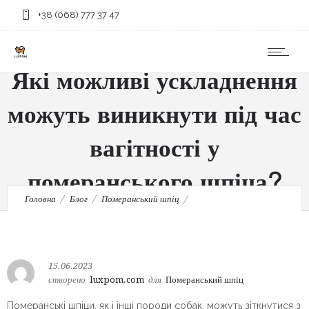
+38 (068) 777 37 47
Які можливі ускладнення
можуть виникнути під час
вагітності у
померанського шпіца?
Головна
Блог
Померанський шпіц
Які можливі ускладнення можуть виникнути під час вагітності у
померанського шпіца?
15.06.2023
створено
luxpom.com
для
Померанський шпіц
Померанські шпіци, як і інші породи собак, можуть зіткнутися з