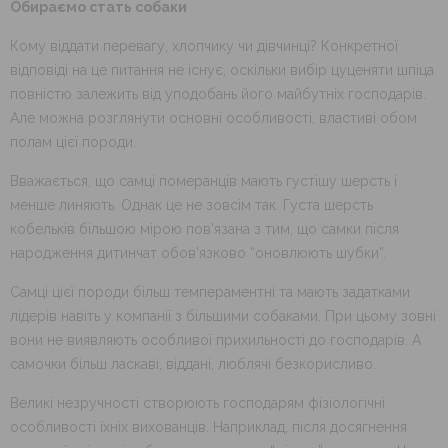
Обираємо стать собаки
Кому віддати перевагу, хлопчику чи дівчинці? Конкретної
відповіді на це питання не існує, оскільки вибір цуценяти шпіца
повністю залежить від уподобань його майбутніх господарів.
Але можна розглянути основні особливості, властиві обом
полам цієї породи.
Вважається, що самці померанців мають густішу шерсть і
менше линяють. Однак це не зовсім так. Густа шерсть
кобельків більшою мірою пов’язана з тим, що самки після
народження дитинчат обов’язково “оновлюють шубки”.
Самці цієї породи більш темпераментні та мають задатками
лідерів навіть у компанії з більшими собаками. При цьому зовні
вони не виявляють особливої прихильності до господарів. А
самочки більш ласкаві, віддані, люблячі безкорисливо.
Великі незручності створюють господарям фізіологічні
особливості їхніх вихованців. Наприклад, після досягнення