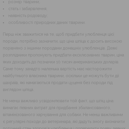
розмір тварини;
стать і забарвлення;
наявність родоводу;
особливості природних даних тварини.
Перш ніж зважитися на те, щоб придбати улюбленця цієї
породи, потрібно зазначити, що ціна шпіца є досить високою
порівняно з іншими породами домашніх улюбленців. Деякі
розплідники пропонують придбати ексклюзивних тварин, ціна
яких доходить до позначки 10 тисяч американських доларів.
Саме тому занадто маленька вартість має насторожити
майбутнього власника тварини, оскільки це можуть бути дії
шахраїв, які намагаються продати цуценя без породи під
виглядом шпіца.
Не менш важливо усвідомлювати той факт, що шпіц ціна
вимагає певних витрат для придбання збалансованого,
вітамінізованого харчування для собаки. Не менш важливими
є регулярні походи до ветеринара, які дадуть змогу визначити
поточний стан здоров’я улюбленця і попередити появу деяких