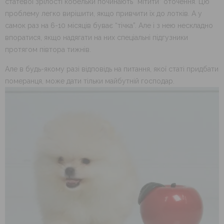
статевої зрілості кобельки починають “мітити” оточення. Цю
проблему легко вирішити, якщо привчити їх до лотків. А у
самок раз на 6-10 місяців буває “тічка”. Але і з нею нескладно
впоратися, якщо надягати на них спеціальні підгузники
протягом півтора тижнів.
Але в будь-якому разі відповідь на питання, якої статі придбати
померанця, може дати тільки майбутній господар.