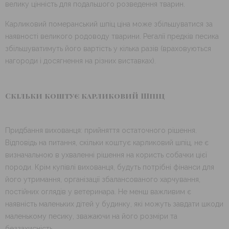
велику цінність для подальшого розведення тварин.
Карликовий померанський шпіц ціна може збільшуватися за
наявності великого родоводу тварини. Регалії предків песика
збільшуватимуть його вартість у кілька разів (враховуються
нагороди і досягнення на різних виставках).
Скільки коштує карликовий Шпіц
Придбання вихованця: прийняття остаточного рішення.
Відповідь на питання, скільки коштує карликовий шпіц, не є
визначальною в ухваленні рішення на користь собачки цієї
породи. Крім купівлі вихованця, будуть потрібні фінанси для
його утримання, організації збалансованого харчування,
постійних оглядів у ветеринара. Не менш важливим є
наявність маленьких дітей у будинку, які можуть завдати шкоди
маленькому песику, зважаючи на його розміри та
беззахисність.