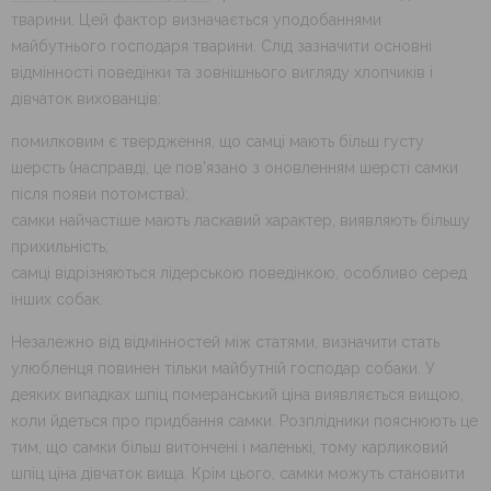
тварини. Цей фактор визначається уподобаннями
майбутнього господаря тварини. Слід зазначити основні
відмінності поведінки та зовнішнього вигляду хлопчиків і
дівчаток вихованців:
помилковим є твердження, що самці мають більш густу
шерсть (насправді, це пов’язано з оновленням шерсті самки
після появи потомства);
самки найчастіше мають ласкавий характер, виявляють більшу
прихильність;
самці відрізняються лідерською поведінкою, особливо серед
інших собак.
Незалежно від відмінностей між статями, визначити стать
улюбленця повинен тільки майбутній господар собаки. У
деяких випадках шпіц померанський ціна виявляється вищою,
коли йдеться про придбання самки. Розплідники пояснюють це
тим, що самки більш витончені і маленькі, тому карликовий
шпіц ціна дівчаток вища. Крім цього, самки можуть становити