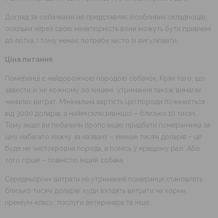
Догляд за собачками не представляє особливих складнощів,
оскільки через свою мініатюрність вони можуть бути привчені
до лотка, і тому немає потреби часто їх вигулювати.
Ціна питання
Померанці є найдорожчою породою собачок. Крім того, що
завести їх не кожному по кишені, утримання також вимагає
чималих витрат. Мінімальна вартість цієї породи починається
від 3000 доларів, а найексклюзивнішої – близько 10 тисяч.
Тому якщо ви побачили пропозицію придбати померанчика за
ціну набагато нижчу за названу – менше тисячі доларів – це
буде не чистокровна порода, а помісь у кращому разі. Або
того гірше – повністю інший собака.
Середньорічні витрати на утримання померанця становлять
близько тисячі доларів, куди входять витрати на корми
преміум-класу, послуги ветеринара та інше.