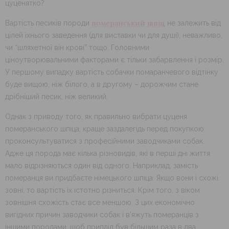
цуценятко?
померанський шпіц
Вартість песиків породи
не залежить від
цілей їхнього заведення (для виставки чи для душі), неважливо,
чи “шляхетної він крові” тощо. Головними
ціноутворювальними факторами є тільки забарвлення і розмір.
У першому випадку вартість собачки помаранчевого відтінку
буде вищою, ніж білого, а в другому – дорожчим стане
дрібніший песик, ніж великий.
Однак з приводу того, як правильно вибрати цуценя
померанського шпіца, краще заздалегідь перед покупкою
проконсультуватися з професійними заводчиками собак.
Адже ця порода має кілька різновидів, які в перші дні життя
мало відрізняються один від одного. Наприклад, замість
померанця ви придбаєте німецького шпіца. Якщо вони і схожі
зовні, то вартість їх істотно різниться. Крім того, з віком
зовнішня схожість стає все меншою. З цих економічно
вигідних причин заводчики собак і в’яжуть померанців з
іншими породами, щоб приплід був більшим раза в два.