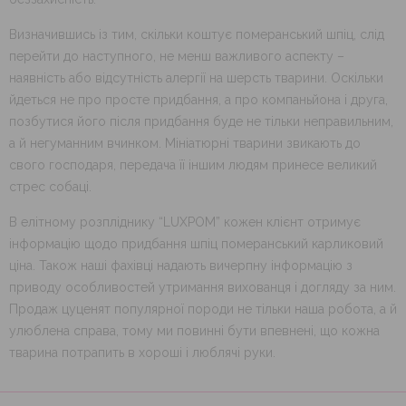
Визначившись із тим, скільки коштує померанський шпіц, слід
перейти до наступного, не менш важливого аспекту –
наявність або відсутність алергії на шерсть тварини. Оскільки
йдеться не про просте придбання, а про компаньйона і друга,
позбутися його після придбання буде не тільки неправильним,
а й негуманним вчинком. Мініатюрні тварини звикають до
свого господаря, передача її іншим людям принесе великий
стрес собаці.
В елітному розпліднику “LUXPOM” кожен клієнт отримує
інформацію щодо придбання шпіц померанський карликовий
ціна. Також наші фахівці надають вичерпну інформацію з
приводу особливостей утримання вихованця і догляду за ним.
Продаж цуценят популярної породи не тільки наша робота, а й
улюблена справа, тому ми повинні бути впевнені, що кожна
тварина потрапить в хороші і люблячі руки.