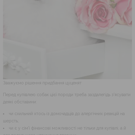
Зважуємо рішення придбання цуценят
Перед купівлею собак цієї породи треба заздалегідь з’ясувати
деякі обставини:
чи схильний хтось із домочадців до алергічних реакцій на
шерсть;
чи є у сім’ї фінансові можливості не тільки для купівлі, а й