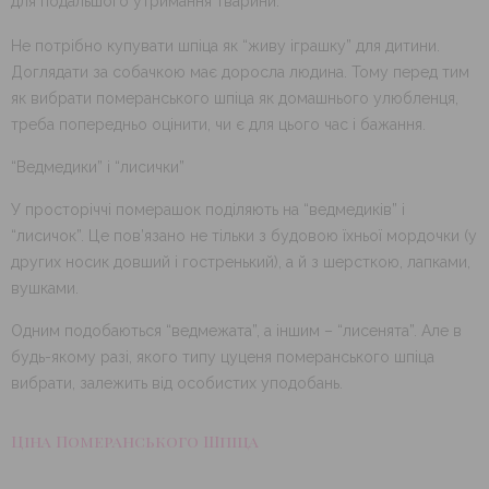
для подальшого утримання тварини.
Не потрібно купувати шпіца як “живу іграшку” для дитини.
Доглядати за собачкою має доросла людина. Тому перед тим
як вибрати померанського шпіца як домашнього улюбленця,
треба попередньо оцінити, чи є для цього час і бажання.
“Ведмедики” і “лисички”
У просторіччі померашок поділяють на “ведмедиків” і
“лисичок”. Це пов’язано не тільки з будовою їхньої мордочки (у
других носик довший і гостренький), а й з шерсткою, лапками,
вушками.
Одним подобаються “ведмежата”, а іншим – “лисенята”. Але в
будь-якому разі, якого типу цуценя померанського шпіца
вибрати, залежить від особистих уподобань.
Ціна Померанського Шпіца