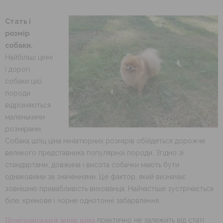
Стать і
розмір
собаки.
Найбільш цінні
і дорогі
собаки цієї
породи
відрізняються
маленькими
розмірами.
Собака шпіц ціна мініатюрних розмірів обійдеться дорожче
великого представника популярної породи. Згідно зі
стандартами, довжина і висота собачки мають бути
однаковими за значеннями. Це фактор, який визначає
зовнішню привабливість вихованця. Найчастіше зустрічається
біле, кремове і чорне однотонні забарвлення.
Померанський шпіц ціна
практично не залежить від статі