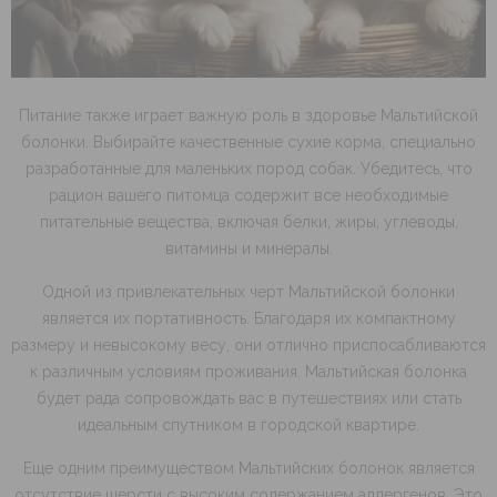
Питание также играет важную роль в здоровье Мальтийской
болонки. Выбирайте качественные сухие корма, специально
разработанные для маленьких пород собак. Убедитесь, что
рацион вашего питомца содержит все необходимые
питательные вещества, включая белки, жиры, углеводы,
витамины и минералы.
Одной из привлекательных черт Мальтийской болонки
является их портативность. Благодаря их компактному
размеру и невысокому весу, они отлично приспосабливаются
к различным условиям проживания. Мальтийская болонка
будет рада сопровождать вас в путешествиях или стать
идеальным спутником в городской квартире.
Еще одним преимуществом Мальтийских болонок является
отсутствие шерсти с высоким содержанием аллергенов. Это