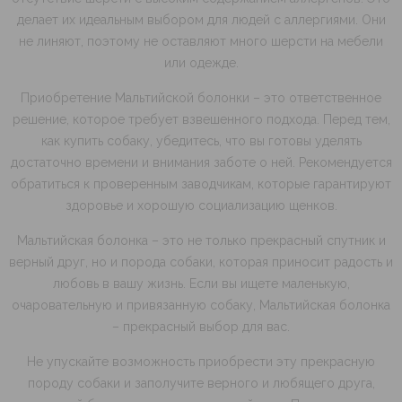
делает их идеальным выбором для людей с аллергиями. Они
не линяют, поэтому не оставляют много шерсти на мебели
или одежде.
Приобретение Мальтийской болонки – это ответственное
решение, которое требует взвешенного подхода. Перед тем,
как купить собаку, убедитесь, что вы готовы уделять
достаточно времени и внимания заботе о ней. Рекомендуется
обратиться к проверенным заводчикам, которые гарантируют
здоровье и хорошую социализацию щенков.
Мальтийская болонка – это не только прекрасный спутник и
верный друг, но и порода собаки, которая приносит радость и
любовь в вашу жизнь. Если вы ищете маленькую,
очаровательную и привязанную собаку, Мальтийская болонка
– прекрасный выбор для вас.
Не упускайте возможность приобрести эту прекрасную
породу собаки и заполучите верного и любящего друга,