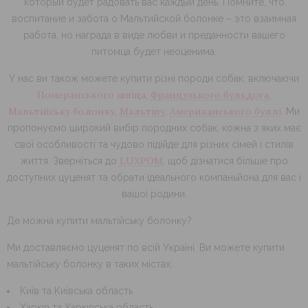
который будет радовать вас каждый день. Помните, что
воспитание и забота о Мальтийской болонке – это взаимная
работа, но награда в виде любви и преданности вашего
питомца будет неоценима.
У нас ви також можете купити різні породи собак, включаючи
Померанського шпіца
Французького бульдога
,
,
Мальтійську болонку
Мальтіпу
Американського буллі
,
,
. Ми
пропонуємо широкий вибір породних собак, кожна з яких має
свої особливості та чудово підійде для різних сімей і стилів
LUXPOM
життя. Зверніться до
, щоб дізнатися більше про
доступних цуценят та обрати ідеального компаньйона для вас і
вашої родини.
Де можна купити мальтійську болонку?
Ми доставляємо цуценят по всій Україні. Ви можете купити
мальтійську болонку в таких містах:
Київ та Київська область
Харків та Харківська область