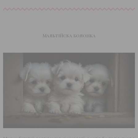
Мальтійска болонка