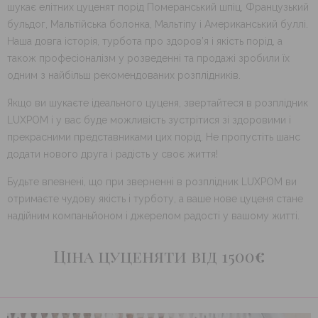
шукає елітних цуценят порід Померанський шпіц, Французький
бульдог, Мальтійська болонка, Мальтіпу і Американський буллі.
Наша довга історія, турбота про здоров’я і якість порід, а
також професіоналізм у розведенні та продажі зробили їх
одним з найбільш рекомендованих розплідників.
Якщо ви шукаєте ідеального цуценя, звертайтеся в розплідник
LUXPOM і у вас буде можливість зустрітися зі здоровими і
прекрасними представниками цих порід. Не пропустіть шанс
додати нового друга і радість у своє життя!
Будьте впевнені, що при зверненні в розплідник LUXPOM ви
отримаєте чудову якість і турботу, а ваше нове цуценя стане
надійним компаньйоном і джерелом радості у вашому житті.
Ціна цуценяти від 1500
€