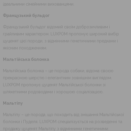
ідеальними сімейними вихованцями.
Французький бульдог
Французький бульдог відомий своїм доброзичливим і
грайливим характером. LUXPOM пропонує широкий вибір
цуценят цієї породи, з відмінними генетичними предками і
якісним походженням.
Мальтійська болонка
Мальтійська болонка – це порода собаки, відома своєю
прекрасною шерстю і елегантним зовнішнім виглядом.
LUXPOM пропонує цуценят Мальтійської болонки зі
шляхетними родоводами і хорошою соціалізацією.
Мальтіпу
Мальтіпу – це порода, що походить від змішання Мальтійської
болонки і Пуделя. LUXPOM спеціалізується на розведенні та
продажу цуценят Мальтіпу з відмінними генетичними