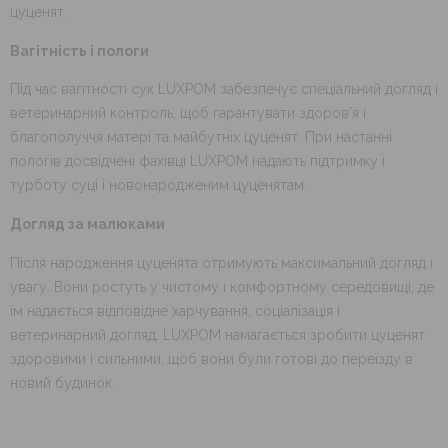
цуценят.
Вагітність і пологи
Під час вагітності сук LUXPOM забезпечує спеціальний догляд і
ветеринарний контроль, щоб гарантувати здоров’я і
благополуччя матері та майбутніх цуценят. При настанні
пологів досвідчені фахівці LUXPOM надають підтримку і
турботу суці і новонародженим цуценятам.
Догляд за малюками
Після народження цуценята отримують максимальний догляд і
увагу. Вони ростуть у чистому і комфортному середовищі, де
їм надається відповідне харчування, соціалізація і
ветеринарний догляд. LUXPOM намагається зробити цуценят
здоровими і сильними, щоб вони були готові до переїзду в
новий будинок.