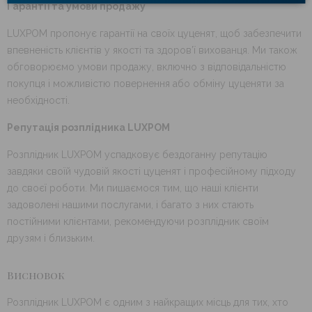
Гарантії та умови продажу
LUXPOM пропонує гарантії на своїх цуценят, щоб забезпечити
впевненість клієнтів у якості та здоров’ї вихованця. Ми також
обговорюємо умови продажу, включно з відповідальністю
покупця і можливістю повернення або обміну цуценяти за
необхідності.
Репутація розплідника LUXPOM
Розплідник LUXPOM успадковує бездоганну репутацію
завдяки своїй чудовій якості цуценят і професійному підходу
до своєї роботи. Ми пишаємося тим, що наші клієнти
задоволені нашими послугами, і багато з них стають
постійними клієнтами, рекомендуючи розплідник своїм
друзям і близьким.
Висновок
Розплідник LUXPOM є одним з найкращих місць для тих, хто