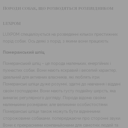
Породи собак, що розводяться розплідником
LUXPOM
LUXPOM спеціалізується на розведенні кількох престижних
порід собак. Ось деякі з порід, з якими вони працюють:
Померанський шпіц
Померанський шпіц – це порода маленьких, енергійних і
пухнастих собак. Вони мають яскравий і веселий характер,
ідеальний для активних власників, які люблять ігри.
Померанські шпіци дуже розумні, здатні до навчання і віддані
своїм господарям. Вони мають густу подвійну шерсть, яка
вимагає регулярного догляду. Порода відома своїми
маленькими розмірами, але великими особистостями.
Померанські шпіци також можуть бути відмінними
сторожовими собаками, попереджаючи про сторонні звуки.
Вони є прекрасними компаньйонами для самотніх людей та