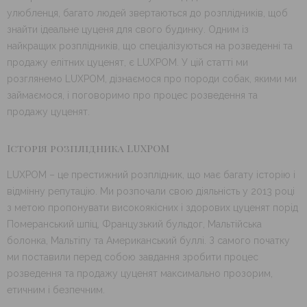
улюбленця, багато людей звертаються до розплідників, щоб
знайти ідеальне цуценя для свого будинку. Одним із
найкращих розплідників, що спеціалізуються на розведенні та
продажу елітних цуценят, є LUXPOM. У цій статті ми
розглянемо LUXPOM, дізнаємося про породи собак, якими ми
займаємося, і поговоримо про процес розведення та
продажу цуценят.
Історія розплідника LUXPOM
LUXPOM – це престижний розплідник, що має багату історію і
відмінну репутацію. Ми розпочали свою діяльність у 2013 році
з метою пропонувати високоякісних і здорових цуценят порід
Померанський шпіц, Французький бульдог, Мальтійська
болонка, Мальтіпу та Американський буллі. З самого початку
ми поставили перед собою завдання зробити процес
розведення та продажу цуценят максимально прозорим,
етичним і безпечним.