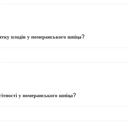
итку плодів у померанського шпіца?
гітності у померанського шпіца?