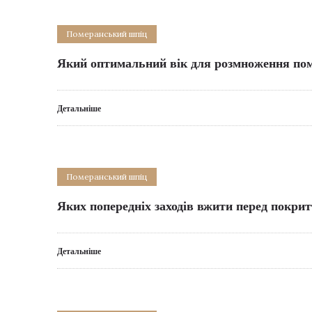
Померанський шпіц
Який оптимальний вік для розмноження по
Детальніше
Померанський шпіц
Яких попередніх заходів вжити перед покри
Детальніше