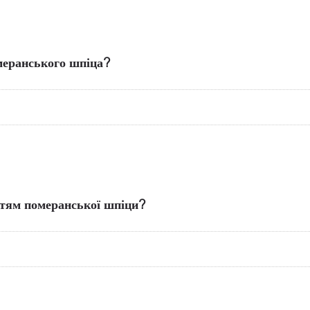
меранського шпіца?
ттям померанської шпіци?