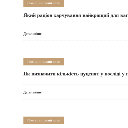
Померанський шпіц
Який раціон харчування найкращий для ваг
Детальніше
Померанський шпіц
Як визначити кількість цуценят у посліді у
Детальніше
Померанський шпіц