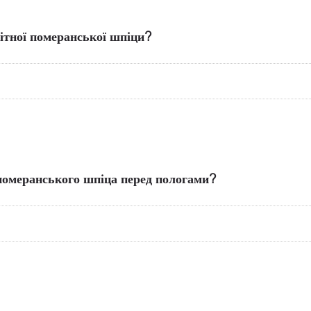
ітної померанської шпіци?
 померанського шпіца перед пологами?