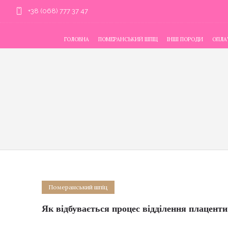
+38 (068) 777 37 47
ГОЛОВНА
ПОМЕРАНСЬКИЙ ШПІЦ
ІНШІ ПОРОДИ
ОПЛАТ
Померанський шпіц
Як відбувається процес відділення плаценти