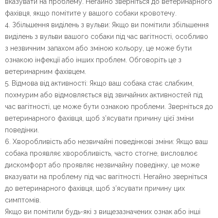
вказувати на проблему. Негайно зверніться до ветеринарного
фахівця, якщо помітите у вашого собаки кровотечу.
4. Збільшення виділень з вульви: Якщо ви помітили збільшення
виділень з вульви вашого собаки під час вагітності, особливо
з незвичним запахом або зміною кольору, це може бути
ознакою інфекції або інших проблем. Обговоріть це з
ветеринарним фахівцем.
5. Відмова від активності: Якщо ваш собака стає слабким,
похмурим або відмовляється від звичайних активностей під
час вагітності, це може бути ознакою проблеми. Зверніться до
ветеринарного фахівця, щоб з’ясувати причину цієї зміни
поведінки.
6. Хворобливість або незвичайні поведінкові зміни: Якщо ваш
собака проявляє хворобливість, часто стогне, висловлює
дискомфорт або проявляє незвичайну поведінку, це може
вказувати на проблему під час вагітності. Негайно зверніться
до ветеринарного фахівця, щоб з’ясувати причину цих
симптомів.
Якщо ви помітили будь-які з вищезазначених ознак або інші