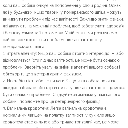
коли ваш собака очікує на поповнення у своїй родині. Однак,
як і у будь-яких інших тварин, у померанського шпіца можуть
виникнути проблеми під час вагітності. Важливо знати ознаки,
які вказують на можливі проблеми, щоб забезпечити здоров’я
і безпеку самки та її потомства. У цій статті ми розглянемо
найпоширеніші ознаки проблем під час вагітності у
померанського шпіца.
1. Втрата апетиту: Якщо ваш собака втратив інтерес до їжі або
відмовляється їсти під час вагітності, це може бути ознакою
проблеми. Зверніть увагу на зміни в апетиті вашого собаки і
обговоріть це з ветеринарним фахівцем.
2. Нестабільність або зміни ваги: Якщо ваш собака починає
швидко набирати або втрачати вагу під час вагітності, це може
бути ознакою проблеми. Слідкуйте за змінами у вазі вашого
собаки і повідомте про це ветеринарного фахівця.
3. Вагінальна кровотеча: Легка вагінальна кровотеча є
нормальним явищем на початку вагітності у сук, але якщо
кровотеча стає сильною або триває тривалий час, це може