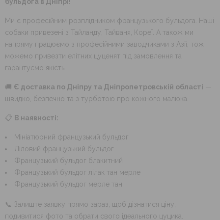
бульдога в Дніпрі!
Ми є професійним розплідником французького бульдога. Наші
собаки привезені з Тайланду, Тайваня, Кореї. А також ми
напряму працюємо з професійними заводчиками з Азії, тож
можемо привезти елітних цуценят під замовлення та
гарантуємо якість.
🚚
Є доставка по Дніпру та Дніпропетровській області
—
швидко, безпечно та з турботою про кожного малюка.
📋
В наявності:
Мініатюрний французький бульдог
Ліловий французький бульдог
Французький бульдог блакитний
Французький бульдог лілак тан мерле
Французький бульдог мерле тан
📞 Залиште заявку прямо зараз, щоб дізнатися ціну,
подивитися фото та обрати свого ідеального цуцика.