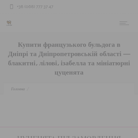
+38 (068) 777 37 47
Купити французького бульдога в
Дніпрі та Дніпропетровській області —
блакитні, лілові, ізабелла та мініатюрні
цуценята
Головна
Купити французького бульдога в Дніпрі та Дніпропетровській
області — блакитні, лілові, ізабелла та мініатюрні цуценята