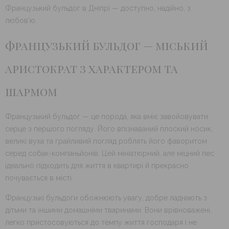
Французький бульдог в Дніпрі — доступно, надійно, з
любов’ю.
Французький бульдог — міський
аристократ з характером та
шармом
Французький бульдог — це порода, яка вміє завойовувати
серце з першого погляду. Його впізнаваний плоский носик,
великі вуха та грайливий погляд роблять його фаворитом
серед собак-компаньйонів. Цей мініатюрний, але міцний пес
ідеально підходить для життя в квартирі й прекрасно
почувається в місті.
Французькі бульдоги обожнюють увагу, добре ладнають з
дітьми та іншими домашніми тваринами. Вони врівноважені,
легко пристосовуються до темпу життя господаря і не