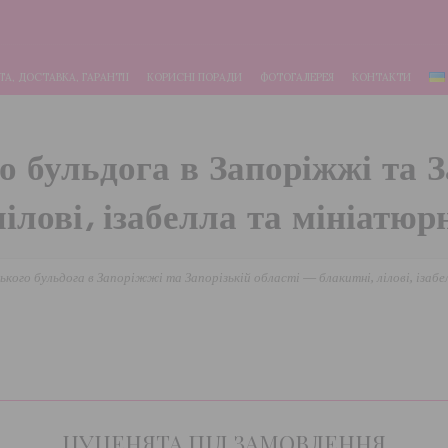
А, ДОСТАВКА, ГАРАНТІЇ
КОРИСНІ ПОРАДИ
ФОТОГАЛЕРЕЯ
КОНТАКТИ
 бульдога в Запоріжжі та З
лілові, ізабелла та мініатюр
кого бульдога в Запоріжжі та Запорізькій області — блакитні, лілові, ізаб
ЦУЦЕНЯТА ПІД ЗАМОВЛЕННЯ