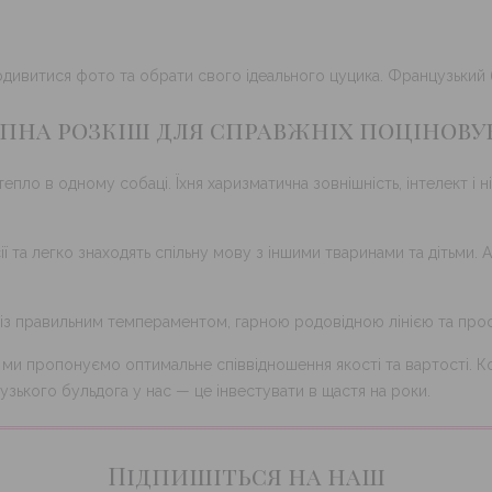
подивитися фото та обрати свого ідеального цуцика. Французький 
пна розкіш для справжніх поцінову
пло в одному собаці. Їхня харизматична зовнішність, інтелект і 
ії та легко знаходять спільну мову з іншими тваринами та дітьми.
 із правильним темпераментом, гарною родовідною лінією та про
ле ми пропонуємо оптимальне співвідношення якості та вартості.
узького бульдога у нас — це інвестувати в щастя на роки.
Підпишіться на наш