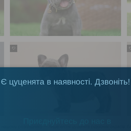
0
Є цуценята в наявності. Дзвоніть!
Приєднуйтесь до нас в
Telegram
нашому розпліднику — лише елітні цуценята рідкісних окрасів: б