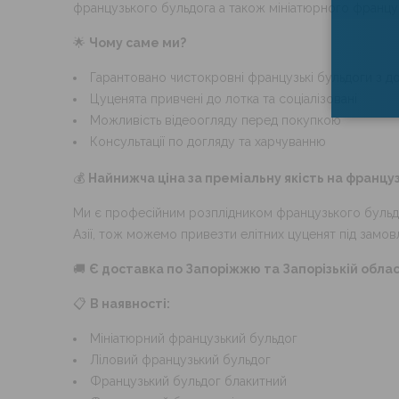
французького бульдога а також мініатюрного француз
🌟
Чому саме ми?
Гарантовано чистокровні французькі бульдоги з 
Цуценята привчені до лотка та соціалізовані
Можливість відеоогляду перед покупкою
Консультації по догляду та харчуванню
💰
Найнижча ціна за преміальну якість на францу
Ми є професійним розплідником французького бульдог
Азії, тож можемо привезти елітних цуценят під замовл
🚚
Є доставка по Запоріжжю та Запорізькій облас
📋
В наявності:
Мініатюрний французький бульдог
Ліловий французький бульдог
Французький бульдог блакитний