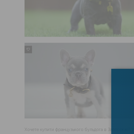
0
Хочете купити французького бульдога в Запоріжжі? У 