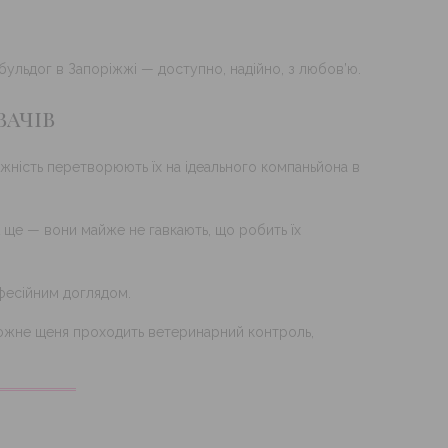
бульдог в Запоріжжі — доступно, надійно, з любов’ю.
вачів
ніжність перетворюють їх на ідеального компаньйона в
 А ще — вони майже не гавкають, що робить їх
фесійним доглядом.
 Кожне щеня проходить ветеринарний контроль,