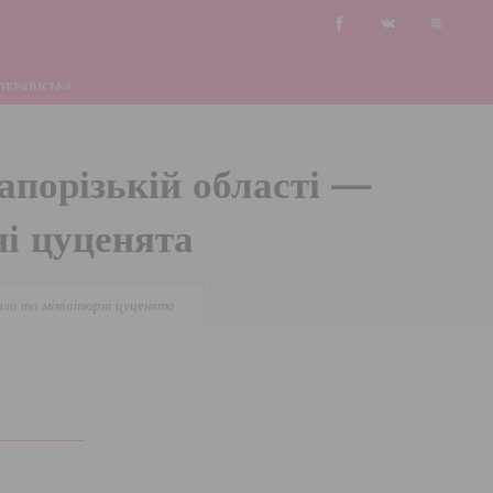
УКРАЇНСЬКА
апорізькій області —
ні цуценята
елла та мініатюрні цуценята