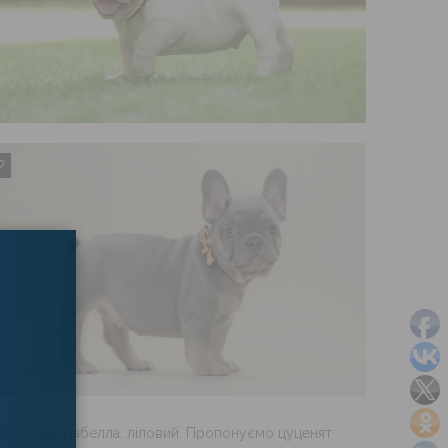
1
×
лакитний, ізабелла, ліловий. Пропонуємо цуценят