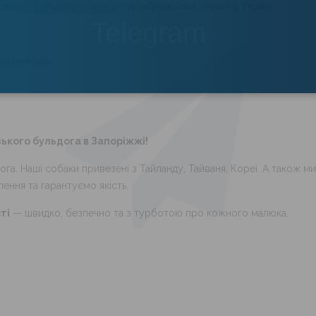
ького бульдога — все це за найнижчими цінами в Україні.
ПЕРЕЙТИ
документами
зького бульдога в Запоріжжі!
а. Наші собаки привезені з Тайланду, Тайваня, Кореї. А також 
ення та гарантуємо якість.
ті
— швидко, безпечно та з турботою про кожного малюка.