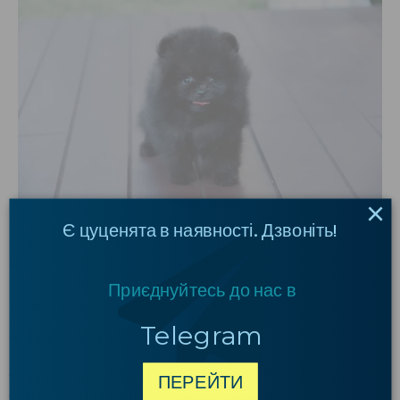
×
Є цуценята в наявності. Дзвоніть!
Хочете купити шпіца в Запоріжжі? У нашому розпліднику —
лише елітні цуценята рідкісних окрасів: білий, кремовий,
рижий, чорний. Пропонуємо шпіців у типі мішка, а також міні
Приєднуйтесь до нас в
та мікро цуценят — все це за найнижчими цінами в Україні.
Telegram
🌟
Чому саме ми?
Гарантовано чистокровні шпіци з документами
ПЕРЕЙТИ
Цуценята привчені до лотка та соціалізовані