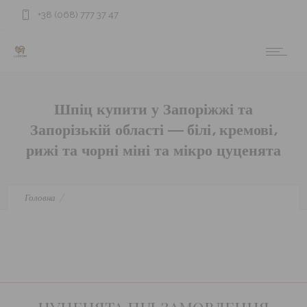
+38 (068) 777 37 47
Шпіц купити у Запоріжжі та
Запорізькій області — білі, кремові,
рижі та чорні міні та мікро цуценята
Головна
Шпіц купити у Запоріжжі та Запорізькій області — білі,
кремові, рижі та чорні міні та мікро цуценята