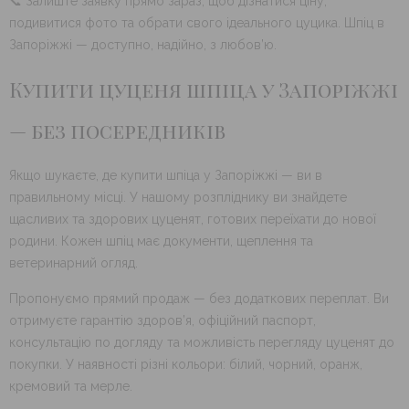
📞 Залиште заявку прямо зараз, щоб дізнатися ціну,
подивитися фото та обрати свого ідеального цуцика. Шпіц в
Запоріжжі — доступно, надійно, з любов’ю.
Купити цуценя шпіца у Запоріжжі
— без посередників
Якщо шукаєте, де купити шпіца у Запоріжжі — ви в
правильному місці. У нашому розпліднику ви знайдете
щасливих та здорових цуценят, готових переїхати до нової
родини. Кожен шпіц має документи, щеплення та
ветеринарний огляд.
Пропонуємо прямий продаж — без додаткових переплат. Ви
отримуєте гарантію здоров’я, офіційний паспорт,
консультацію по догляду та можливість перегляду цуценят до
покупки. У наявності різні кольори: білий, чорний, оранж,
кремовий та мерле.