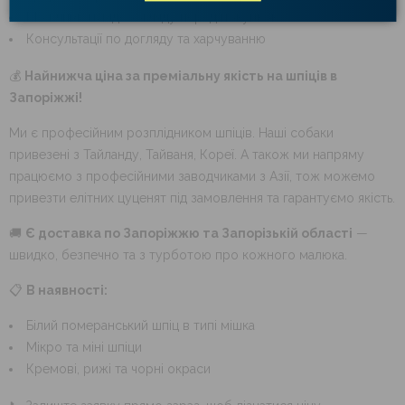
Можливість відеоогляду перед покупкою
Консультації по догляду та харчуванню
💰
Найнижча ціна за преміальну якість на шпіців в
Запоріжжі!
Ми є професійним розплідником шпіців. Наші собаки
привезені з Тайланду, Тайваня, Кореї. А також ми напряму
працюємо з професійними заводчиками з Азії, тож можемо
привезти елітних цуценят під замовлення та гарантуємо якість.
🚚
Є доставка по Запоріжжю та Запорізькій області
—
швидко, безпечно та з турботою про кожного малюка.
📋
В наявності:
Білий померанський шпіц в типі мішка
Мікро та міні шпіци
Кремові, рижі та чорні окраси