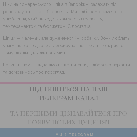
Ціни на померанського шпіца в Запоріжжі залежать від
родоводу, статі та забарвлення. Ми підберемо саме того
улюбленця, який підходить вам за стилем життя,
темпераментом та бюджетом. Є доставка.
Шпіци — маленькі, але дуже енергійні собачки. Вони люблять
увагу, легко піддаються дресируванню і не линяють рясно,
тому ідеальні для життя в місті.
Напишіть нам — відповімо на всі питання, підберемо варіанти
та домовимось про перегляд.
Підпишіться на наш
телеграм канал
та першими дізнавайтеся про
появу нових цуценят
МИ В TELEGRAM