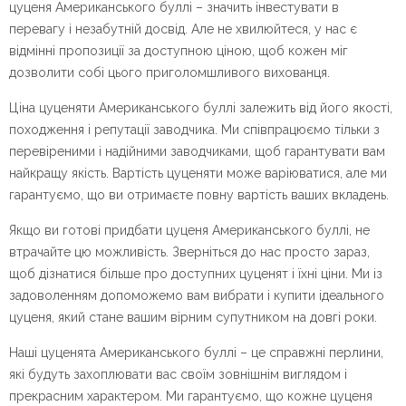
цуценя Американського буллі – значить інвестувати в
перевагу і незабутній досвід. Але не хвилюйтеся, у нас є
відмінні пропозиції за доступною ціною, щоб кожен міг
дозволити собі цього приголомшливого вихованця.
Ціна цуценяти Американського буллі залежить від його якості,
походження і репутації заводчика. Ми співпрацюємо тільки з
перевіреними і надійними заводчиками, щоб гарантувати вам
найкращу якість. Вартість цуценяти може варіюватися, але ми
гарантуємо, що ви отримаєте повну вартість ваших вкладень.
Якщо ви готові придбати цуценя Американського буллі, не
втрачайте цю можливість. Зверніться до нас просто зараз,
щоб дізнатися більше про доступних цуценят і їхні ціни. Ми із
задоволенням допоможемо вам вибрати і купити ідеального
цуценя, який стане вашим вірним супутником на довгі роки.
Наші цуценята Американського буллі – це справжні перлини,
які будуть захоплювати вас своїм зовнішнім виглядом і
прекрасним характером. Ми гарантуємо, що кожне цуценя