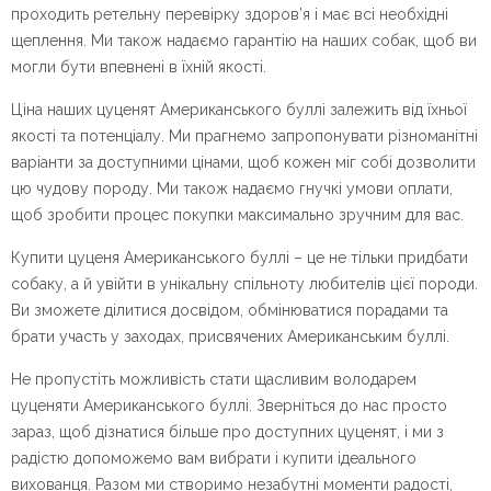
проходить ретельну перевірку здоров’я і має всі необхідні
щеплення. Ми також надаємо гарантію на наших собак, щоб ви
могли бути впевнені в їхній якості.
Ціна наших цуценят Американського буллі залежить від їхньої
якості та потенціалу. Ми прагнемо запропонувати різноманітні
варіанти за доступними цінами, щоб кожен міг собі дозволити
цю чудову породу. Ми також надаємо гнучкі умови оплати,
щоб зробити процес покупки максимально зручним для вас.
Купити цуценя Американського буллі – це не тільки придбати
собаку, а й увійти в унікальну спільноту любителів цієї породи.
Ви зможете ділитися досвідом, обмінюватися порадами та
брати участь у заходах, присвячених Американським буллі.
Не пропустіть можливість стати щасливим володарем
цуценяти Американського буллі. Зверніться до нас просто
зараз, щоб дізнатися більше про доступних цуценят, і ми з
радістю допоможемо вам вибрати і купити ідеального
вихованця. Разом ми створимо незабутні моменти радості,