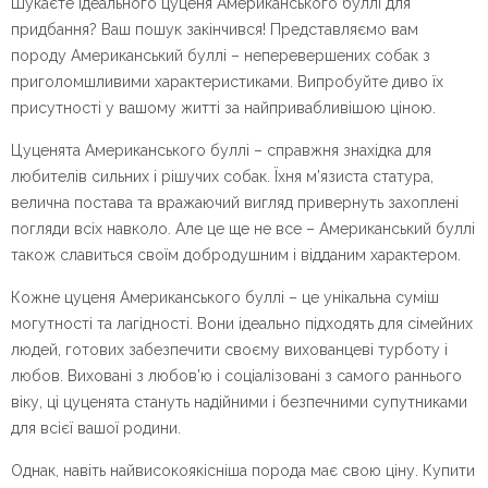
Шукаєте ідеального цуценя Американського буллі для
придбання? Ваш пошук закінчився! Представляємо вам
породу Американський буллі – неперевершених собак з
приголомшливими характеристиками. Випробуйте диво їх
присутності у вашому житті за найпривабливішою ціною.
Цуценята Американського буллі – справжня знахідка для
любителів сильних і рішучих собак. Їхня м’язиста статура,
велична постава та вражаючий вигляд привернуть захоплені
погляди всіх навколо. Але це ще не все – Американський буллі
також славиться своїм добродушним і відданим характером.
Кожне цуценя Американського буллі – це унікальна суміш
могутності та лагідності. Вони ідеально підходять для сімейних
людей, готових забезпечити своєму вихованцеві турботу і
любов. Виховані з любов’ю і соціалізовані з самого раннього
віку, ці цуценята стануть надійними і безпечними супутниками
для всієї вашої родини.
Однак, навіть найвисокоякісніша порода має свою ціну. Купити