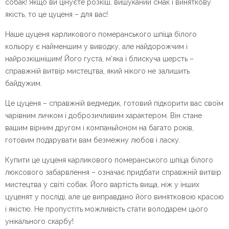
собак! Якщо ви цінуєте розкіш, вишуканий смак і виняткову
якість, то це цуценя – для вас!
Наше цуценя карликового померанського шпіца білого
кольору є найменшим у виводку, але найдорожчим і
найрозкішнішим! Його густа, м’яка і блискуча шерсть –
справжній витвір мистецтва, який нікого не залишить
байдужим.
Це цуценя – справжній ведмедик, готовий підкорити вас своїм
чарівним личком і доброзичливим характером. Він стане
вашим вірним другом і компаньйоном на багато років,
готовим подарувати вам безмежну любов і ласку.
Купити це цуценя карликового померанського шпіца білого
люксового забарвлення – означає придбати справжній витвір
мистецтва у світі собак. Його вартість вища, ніж у інших
цуценят у посліді, але це виправдано його винятковою красою
і якістю. Не пропустіть можливість стати володарем цього
унікального скарбу!