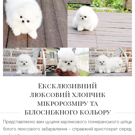
Ексклюзивний
люксовий хлопчик
мікророзміру та
білосніжного кольору
Представляємо вам цуценя карликового померанського шпіца
білого люксового забарвлення – справжній аристократ серед