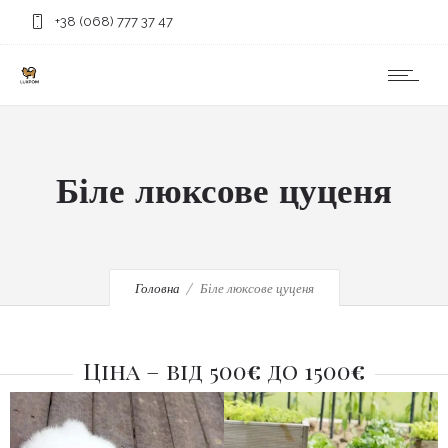
+38 (068) 777 37 47
Біле люксове цуценя
Головна
Біле люксове цуценя
Ціна – від 500
€
до 1500
€