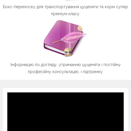
Бокс-переноску для транспортування цуценяти та корм супер
преміум класу.
Інформацію по догляду, утриманню цуценяти і постійну
професійну консультацію, і підтримку.