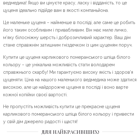
ведмедика! Якщо ви цінуєте красу, ласку і відданість, то це
цуценя ідеально підійде вам в якості компаньйона.
Це маленьке цуценя – найменше в посліді, але саме це робить
його таким особливим і привабливим. Він має миле личко,
м’яку білосніжну шерсть і доброзичливий характер. Ваш дім
стане справжнім затишним гніздечком із цим цуценям поруч.
Купити це цуценя карликового померанського шпіца білого
кольору – це унікальна можливість стати володарем
справжнього скарбу! Ми гарантуємо високу якість і здоров’я
цуценяти. Ціна на нашого маленького ведмедика може здатися
високою, але це найдорожче цуценя в посліді і воно варте
кожної копійки своєї вартості.
Не пропустіть можливість купити це прекрасне цуценя
карликового померанського шпіца білого кольору і привести
у свій дім джерело радості і щастя!
ДЛЯ НАЙКРАСИВІШИХ!