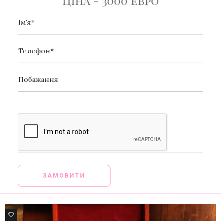
Ціна - 3000 евро
[_url]
0