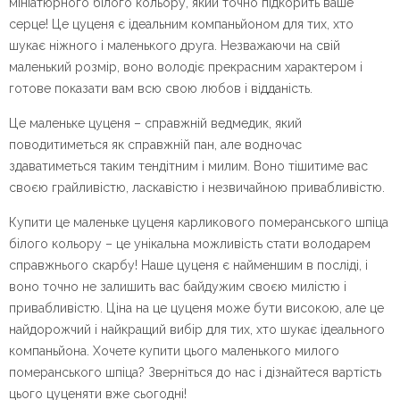
мініатюрного білого кольору, який точно підкорить ваше
серце! Це цуценя є ідеальним компаньйоном для тих, хто
шукає ніжного і маленького друга. Незважаючи на свій
маленький розмір, воно володіє прекрасним характером і
готове показати вам всю свою любов і відданість.
Це маленьке цуценя – справжній ведмедик, який
поводитиметься як справжній пан, але водночас
здаватиметься таким тендітним і милим. Воно тішитиме вас
своєю грайливістю, ласкавістю і незвичайною привабливістю.
Купити це маленьке цуценя карликового померанського шпіца
білого кольору – це унікальна можливість стати володарем
справжнього скарбу! Наше цуценя є найменшим в посліді, і
воно точно не залишить вас байдужим своєю милістю і
привабливістю. Ціна на це цуценя може бути високою, але це
найдорожчий і найкращий вибір для тих, хто шукає ідеального
компаньйона. Хочете купити цього маленького милого
померанського шпіца? Зверніться до нас і дізнайтеся вартість
цього цуценяти вже сьогодні!