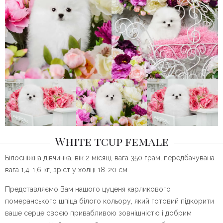
White tcup female
Білосніжна дівчинка, вік 2 місяці, вага 350 грам, передбачувана
вага 1,4-1,6 кг, зріст у холці 18-20 см.
Представляємо Вам нашого цуценя карликового
померанського шпіца білого кольору, який готовий підкорити
ваше серце своєю привабливою зовнішністю і добрим