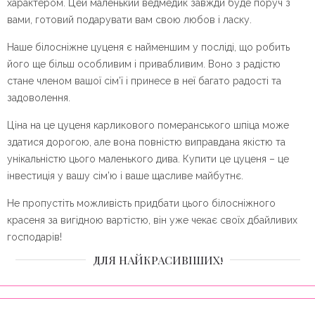
характером. Цей маленький ведмедик завжди буде поруч з
вами, готовий подарувати вам свою любов і ласку.
Наше білосніжне цуценя є найменшим у посліді, що робить
його ще більш особливим і привабливим. Воно з радістю
стане членом вашої сім’ї і принесе в неї багато радості та
задоволення.
Ціна на це цуценя карликового померанського шпіца може
здатися дорогою, але вона повністю виправдана якістю та
унікальністю цього маленького дива. Купити це цуценя – це
інвестиція у вашу сім’ю і ваше щасливе майбутнє.
Не пропустіть можливість придбати цього білосніжного
красеня за вигідною вартістю, він уже чекає своїх дбайливих
господарів!
ДЛЯ НАЙКРАСИВІШИХ!