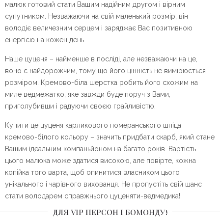
малюк готовий стати Вашим надійним другом і вірним
супутником. Незважаючи на свій маленький розмір, він
володіє величезним серцем і заряджає Вас позитивною
енергією на кожен день.
Наше цуценя – найменше в посліді, але незважаючи на це,
воно є найдорожчим, тому що його цінність не вимірюється
розміром. Кремово-біла шерстка робить його схожим на
миле ведмежатко, яке завжди буде поруч з Вами,
приголубивши і радуючи своєю грайливістю.
Купити це цуценя карликового померанського шпіца
кремово-білого кольору – значить придбати скарб, який стане
Вашим ідеальним компаньйоном на багато років. Вартість
цього малюка може здатися високою, але повірте, кожна
копійка того варта, щоб опинитися власником цього
унікального і чарівного вихованця. Не пропустіть свій шанс
стати володарем справжнього цуценяти-ведмедика!
ДЛЯ VIP ПЕРСОН І БОМОНДУ!