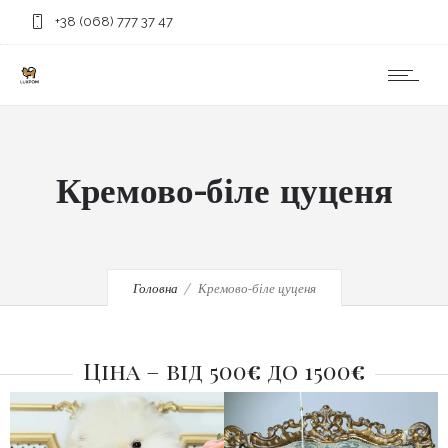
+38 (068) 777 37 47
Кремово-біле цуценя
Головна
Кремово-біле цуценя
Ціна – від 500
€
до 1500
€