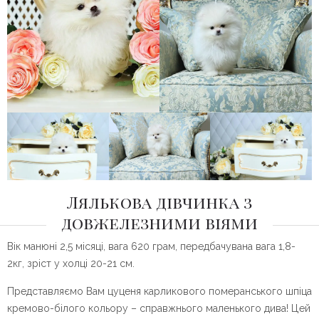
Лялькова дівчинка з
довжелезними віями
Вік манюні 2,5 місяці, вага 620 грам, передбачувана вага 1,8-
2кг, зріст у холці 20-21 см.
Представляємо Вам цуценя карликового померанського шпіца
кремово-білого кольору – справжнього маленького дива! Цей